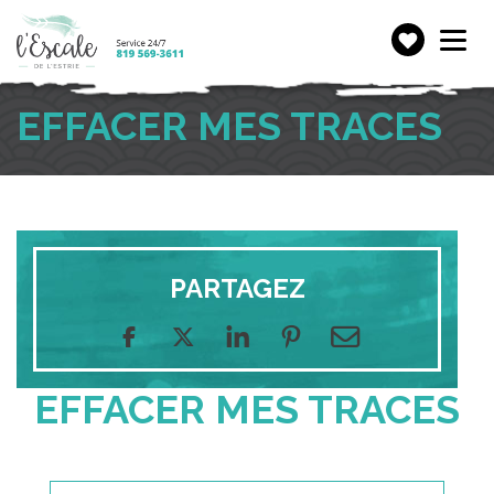
Faire
Toggle
navigation
un
don
EFFACER MES TRACES
PARTAGEZ
EFFACER MES TRACES