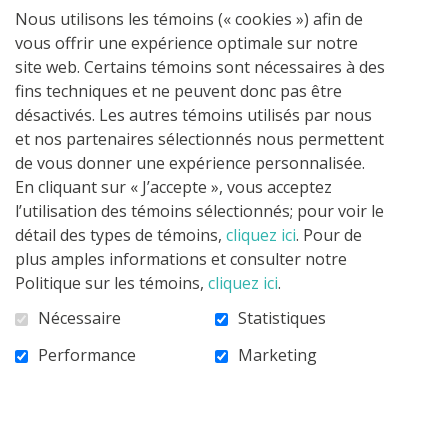
Opera:
ctrl ou cmd + maj + n
Nous utilisons les témoins (« cookies ») afin de
vous offrir une expérience optimale sur notre
site web. Certains témoins sont nécessaires à des
fins techniques et ne peuvent donc pas être
Effacer vos traces *
désactivés. Les autres témoins utilisés par nous
Internet Explorer
et nos partenaires sélectionnés nous permettent
de vous donner une expérience personnalisée.
En cliquant sur « J’accepte », vous acceptez
ou Menu Sécurité
ctrl ou cmd + maj + suppr
l’utilisation des témoins sélectionnés; pour voir le
Supprimer l'historique de navigation;
détail des types de témoins,
cliquez ici
. Pour de
Cochez les informations que vous désirez
plus amples informations et consulter notre
supprimer.
Politique sur les témoins,
cliquez ici
.
Firefox
Nécessaire
Statistiques
Performance
Marketing
ou Menu
ctrl ou cmd + maj + suppr
Historique Supprimer l’historique récent;
Effacez vos traces pour la journée entière;