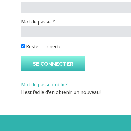
(Champs
vous
requis)
connecter,
vous
Mot de passe
*
(Champs
aurez
requis)
le
choix
Rester connecté
entre
deux
mécanismes
d’authentification.
Vous
pouvez
Mot de passe oublié?
entrer
Il est facile d'en obtenir un nouveau!
un
Prénom
courriel,
un
mot
de
Ce
champ